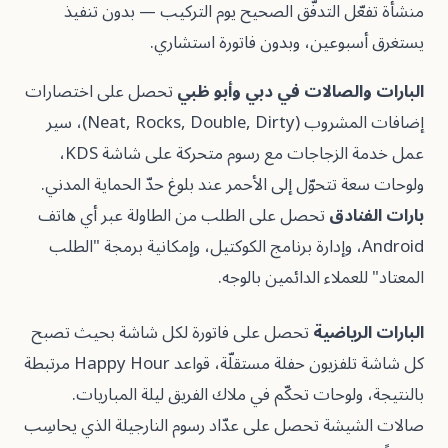
ل التدفّق الصحيح يوم التركيب — بدون تنفيذ
بوعين، وبدون فاتورة استشاري.
الصالات في دبي وأبو ظبي
تحصل على اختصارات
إضافات المشروب (Neat, Rocks, Double, Dirty)، سير
عمل خدمة الزجاجات مع رسوم متحركة على شاشة KDS،
 تتحوّل إلى الأحمر عند بلوغ حدّ الحماية المدني.
نادق
تحصل على الطلب من الطاولة عبر أي هاتف
Androi، وإدارة برنامج الكوكتيل، وإمكانية برمجة "الطلب
عملاء الدائمين بالوجه.
رياضية
تحصل على فاتورة لكل شاشة بحيث تصبح
كل شاشة تلفزيون حفلة مستقلّة، قواعد Happy Hour مرتبطة
ولوحات تحكّم في ملاك الفريق ليلة المباريات.
يشة تحصل على عدّاد رسوم النارجيلة الذي يحاسِب