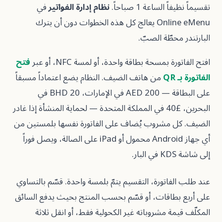
الساعة 1 صباحاً.
نظام إدارة الفواتير
في
Online eMenu يعالج كل هذه الخطوات دون أن يترك
محطّة الصبّ.
 بمسحة بطاقة واحدة، أو لمسة NFC، أو عبر
فتح
Q
من هاتف الضيف. النظام يضع اعتماداً مسبقاً
على البطاقة — AED 200 في الإمارات، BHD 20 في
البحرين، £40 في المملكة المتحدة — لحماية المنشأة إذا غادر
 مشروب يُضاف على الفاتورة نفسها بلمستين من
أي جهاز Android محمول أو iPad على الصالة، ويصل فوراً
فاتورة، التقسيم يتمّ بلمسة واحدة. قسّم بالتساوي
بطاقات، أو قسّم بحسب المنتج بحيث يدفع السائق
مة مشروباته غير الكحولية فقط، أو انقل ثلاثة