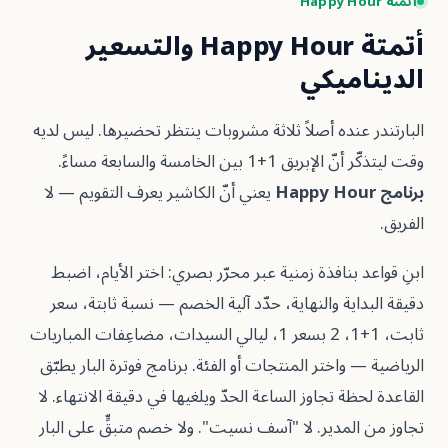
أتمتة Happy Hour والتسعير
ميكي
عنده أصلاً ثلاثة مشروبات ينتظر تحضيرها. ليس لديه
+1 بين الخامسة والسابعة مساءً.
يعني أنّ الكاشير يعرف التقويم — لا
 بنافذة زمنية عبر محرّر بصري: اختر الأيام، اضبط
اية والنهاية، حدّد آلية الخصم — نسبة ثابتة، سعر
ثابت، 1+1، 2 بسعر 1، ليالي السيدات، مضاعِفات المباريات
واختر المنتجات أو الفئة. برنامج فوترة البار يطبّق
ة تجاوز الساعة الحدّ ويلغيها في دقيقة الانتهاء. لا
لمدير. لا "آسف نسيت". ولا خصم متبقٍّ على البار