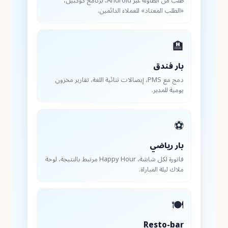
طلب من الطاولة عبر Android، برنامج كوكتيل،
«الطلب المعتاد» للعملاء الدائمين

بار فند
دمج مع PMS، إيصالات ثنائية اللغة، تقارير مخزون
يومية للمدير
بار رياض
فاتورة لكل شاشة، Happy Hour مرتبط بالنتيجة، لوحة
ملاك ليلة المباراة
🍽
Resto-ba