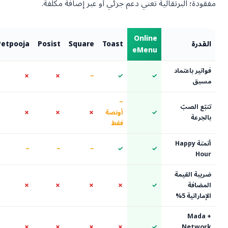
برتقالية تعني دعم جزئي أو عبر إضافة مكلفة.
Online
Quantic
Petpooja
Posist
Square
Toast
eMenu
ماد
~
✗
✗
~
✓
✓
~
✓
أونصة
✗
✗
✗
~
فقط
Happ
✓
~
~
~
✓
✓
مة
✓
✗
✗
✗
✗
✓
✓
✗
✗
✗
✗
✓