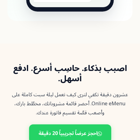
 بذكاء. حاسِب أسرع. ادفع
أسهل.
قيقة تكفي لترى كيف تعمل ليلة سبت كاملة على
Online eMenu. أحضر قائمة مشروباتك، مخطّط بارك،
وأصعب قصّة تقسيم فاتورة عندك.
احجز عرضاً تجريبياً 20 دقيقة