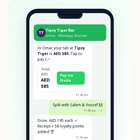
Tipsy Tiger Bar
TT
online · WhatsApp Business
Hi Omar, your tab at
Tipsy
Tiger
is
AED 585
. Tap to
pay 👉
Total ·
AED
Pay via
Mada
AED
585
11:48 pm
Split with Salem & Yousef 🙌
11:49 pm
✓✓
Done. AED 195 each ✓
Receipt + 58 loyalty points
added 🍸
11:50 pm