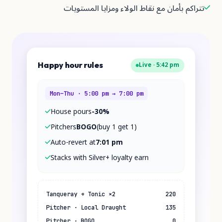
مان مع نقاط الولاء ومزايا المستويات
Live · 5:42 p
Happy hour rules
Mon–Thu · 5:00 pm → 7:00 pm
House pours
-30%
Pitchers
BOGO
(buy 1 get 1)
Auto-revert at
7:01 pm
Stacks with Silver+ loyalty earn
Tanqueray + Tonic ×2
220
Pitcher · Local Draught
135
Pitcher · BOGO
0