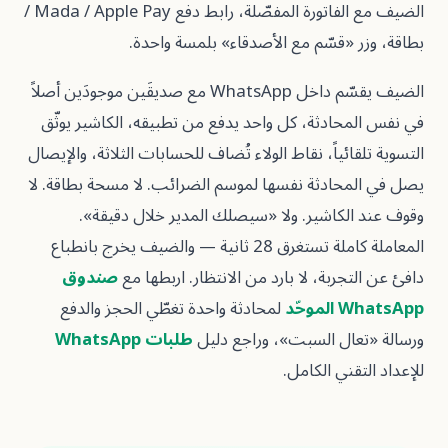
الضيف مع الفاتورة المفصّلة، رابط دفع Mada / Apple Pay /
 «قسّم مع الأصدقاء» بلمسة واحدة.
الضيف يقسّم داخل WhatsApp مع صديقَين موجودَين أصلاً
حادثة، كل واحد يدفع من تطبيقه، الكاشير يوثّق
ائياً، نقاط الولاء تُضاف للحسابات الثلاثة، والإيصال
محادثة نفسها لموسم الضرائب. لا مسحة بطاقة. لا
لكاشير. ولا «سيصلك المدير خلال دقيقة».
المعاملة كاملة تستغرق 28 ثانية — والضيف يخرج بانطباع
تجربة، لا بارد من الانتظار. اربطها مع
صندوق
حّد
لمحادثة واحدة تغطّي الحجز والدفع
عال السبت»، وراجع دليل
طلبات WhatsApp
قني الكامل.