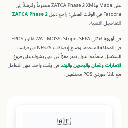
على Mada وZATCA Phase 2 XML مختوماً ومُرسَلاً إلى
ZATCA Phase 2
لتقنية.
نغطّي VAT MOSS، Stripe، SEPA، تقارير EPOS
في المملكة المتحدة، وصيغ إيصالات NF525 في فرنسا.
عدّدة الدول تدير مقرّاً في دبي يشرف على فروع
عُمان
و
البحرين
و
الهند
في وقت واحد، دون التعامل
 مختلفين.
🇦🇪