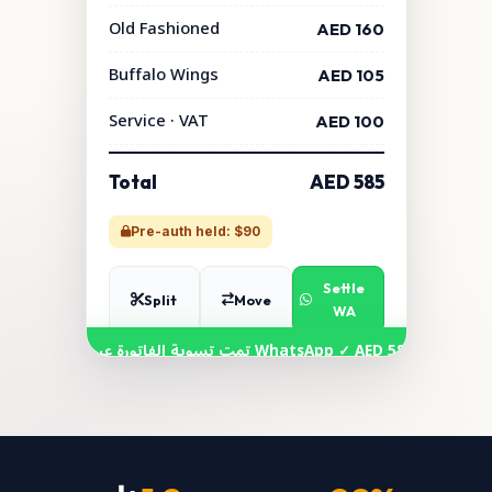
Old Fashioned
AED 160
Buffalo Wings
AED 105
Service · VAT
AED 100
Total
AED 585
Pre-auth held: $90
Settle
Split
Move
WA
سوية الفاتورة عبر WhatsApp ✓ AED 585