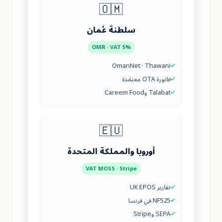
🇴🇲
سلطنة عُمان
OMR · VAT 5%
OmanNet · Thawani
فاتورة OTA معتمَدة
Talabat وCareem Food
🇪🇺
أوروبا والمملكة المتحدة
VAT MOSS · Stripe
تقارير UK EPOS
NF525 في فرنسا
SEPA وStripe