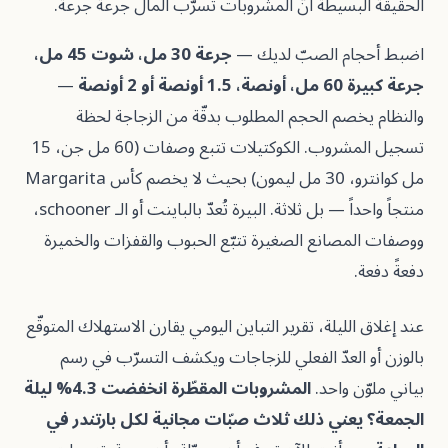
بسيطة أنّ المشروبات تسرّب المال جرعةً جرعة.
ام الصبّ لديك —
جرعة 30 مل، شوت 45 مل،
 2 أونصة
—
خصم الحجم المطلوب بدقّة من الزجاجة لحظة
تسجيل المشروب. الكوكتيلات تتبع وصفات (60 مل جن، 15
مل كوانترو، 30 مل ليمون) بحيث لا يخصم كأس Margarita
منتجاً واحداً — بل ثلاثة. البيرة تُعدّ بالباينت أو الـ schooner،
صانع الصغيرة تتبّع الحبوب والقفزات والخميرة
لليلة، تقرير التباين اليومي يقارن الاستهلاك المتوقّع
العدّ الفعلي للزجاجات ويكشف التسرّب في رسم
ن واحد.
المشروبات المقطّرة انخفضت 4.3% ليلة
عني ذلك ثلاث صبّات مجانية لكل بارتندر في