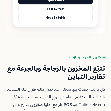
Split evenly
Split by item
Move to table
جرعة وبالزجاجة
المخزون بالزجاجة وبالجرعة مع
 التباين
ر يصبّ بيدٍ سخيّة. عند تكرار ذلك طوال ليلة السبت،
تلك اليد السخيّة هي هامش الربح الذي تخسره بنسبة 4%.
On هو
POS بار مع إدارة مخزون
مبنيّ على