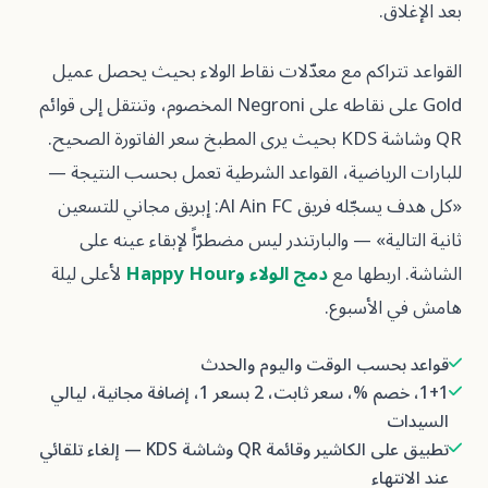
.
تراكم مع معدّلات نقاط الولاء بحيث يحصل عميل
Gold على نقاطه على Negroni المخصوم، وتنتقل إلى قوائم
QR وشاشة KDS بحيث يرى المطبخ سعر الفاتورة الصحيح.
رياضية، القواعد الشرطية تعمل بحسب النتيجة —
«كل هدف يسجّله فريق Al Ain FC: إبريق مجاني للتسعين
ية» — والبارتندر ليس مضطرّاً لإبقاء عينه على
ربطها مع
دمج الولاء وHappy Hour
لأعلى ليلة
لأسبوع.
حسب الوقت واليوم والحدث
1+1، خصم %، سعر ثابت، 2 بسعر 1، إضافة مجانية، ليالي
تطبيق على الكاشير وقائمة QR وشاشة KDS — إلغاء تلقائي
هاء