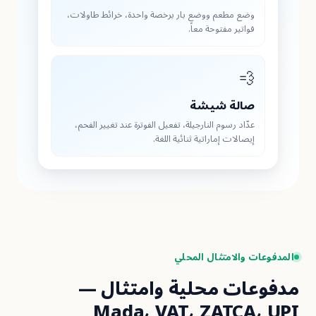
وضع مطعم ووضع بار برخصة واحدة، خرائط طاولات
فواتير مفتوحة معاً

صالة شيش
عدّاد رسوم النارجيلة، تفعيل الفوترة عند تغيير الفحم
إيصالات إماراتية ثنائية اللغة
المدفوعات والامتث
مدفوعات محلية وامت
Mada، VAT، ZATCA