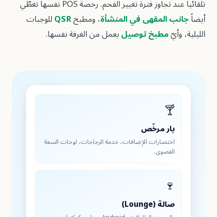
تلقائياً عند تجاوز فترة تغيير الفحم. رخصة POS نفسها تغطّي
للوجبات
QSR
، ومطبخ
جانب المقهى في الم
يعمل من الغرفة نفسها.
مطبخ توصيل
ا

بار مرخّ
اختصارات الإضافات، خدمة الزجاجات، لوحات السع
القصوى

صالة (Lounge