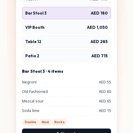
Bar Stool 3
AED 18
VIP Booth
AED 1,05
Table 12
AED 28
Patio 2
AED 71
Bar Stool 3 · 4 items
Negroni
AED
Old Fashioned
AED
Mezcal sour
AED
Soda lime
AED
Double
Neat
Rocks