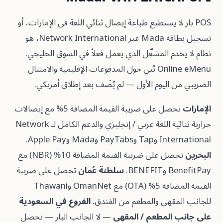
ر لا يستطيع طباعة إيصال ثنائي اللغة في الإمارات، أو
تسجيل بطاقة Mada عبر Network International، هو
دم المشغّل الذي يعمل فعلاً في السوق الخليجي.
Online eMenu بُني حول المدفوعات الإقليمية والامتثال
 اليوم الأول — لم يُضَف بعد إطلاق أمريكي.
تحصل على ضريبة القيمة المضافة 5% مع إيصالات
حرارية ثنائية اللغة عربي / إنجليزي والدعم الكامل لـ Network
Mada وApple Pay.
تحصل على ضريبة القيمة المضافة 10% (NBR) مع
BEN.
سلطنة عُمان
تحصل على ضريبة
القيمة المضافة 5% (OTA) مع OmanNet وThawani
مقهى والمطعم من الفندق.
الفروع في السعودية
 المطعم / المقهى
— لا الجانب البار — تحصل