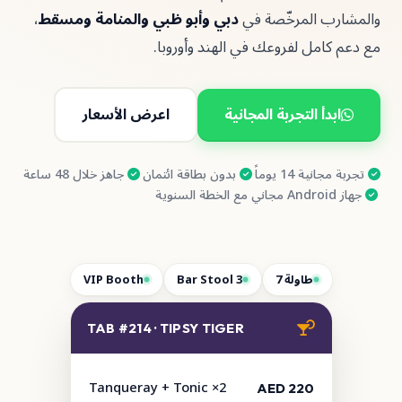
المرخّصة في
دبي وأبو ظبي والمنامة ومسقط
،
ل لفروعك في الهند وأوروبا.
 التجربة المجانية
اعرض الأسعار
1 يوماً
·
بدون بطاقة ائتمان
·
جاهز خلال 48 ساعة
طاولة 7
Bar Stool 3
VIP Booth
TAB #214 · TIPSY TIGER
Tanqueray + Tonic ×2
AED 220