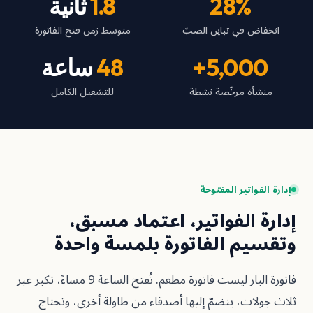
28
1.8
ثانية
في تباين الصبّ
متوسط زمن فتح الفاتورة
5,00
48
ساعة
 مرخّصة نشطة
للتشغيل الكامل
تير المفتوحة
الفواتير، اعتماد مسبق،
 الفاتورة بلمسة واحدة
فاتورة البار ليست فاتورة مطعم. تُفتح الساعة 9 مساءً، تكبر عبر
، ينضمّ إليها أصدقاء من طاولة أخرى، وتحتاج