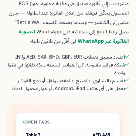
مشروبات إلى فاتورة صديق في طاولة مجاورة. جهاز POS
كّن فريقك من إغلاق الفاتورة عند الطاولة — بدون
مشي إلى الكاشير — وعندما يضغط الضيف "Settle WA"
فع إلى محادثته على WhatsApp
لتسوية
What
في أقلّ من ثلاثين ثانية.
 AED، SAR، BHD، GBP، EUR وINR
ير مفتوحة: كل الفواتير النشطة ومدّة بقائها في نظرة
تساوي، بالمنتج، بالمقعد، ونقل أو دمج الفواتير
Android، ، أو جهاز محمول لديك
OPEN TABS
Table 7
AED 46