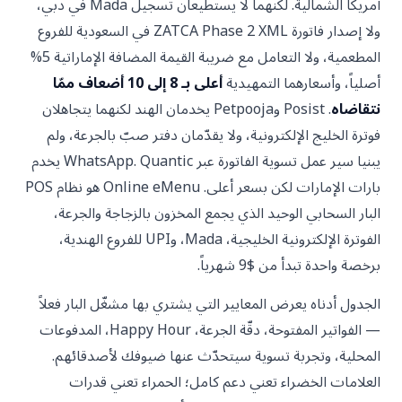
أمريكا الشمالية. لكنهما لا يستطيعان تسجيل Mada في دبي،
ولا إصدار فاتورة ZATCA Phase 2 XML في السعودية للفروع
المطعمية، ولا التعامل مع ضريبة القيمة المضافة الإماراتية 5%
سعارهما التمهيدية
أعلى بـ 8 إلى 10 أضعاف ممّا
Posis
و
Petpooja
يخدمان الهند لكنهما يتجاهلان
ج الإلكترونية، ولا يقدّمان دفتر صبّ بالجرعة، ولم
يبنيا سير عمل تسوية الفاتورة عبر WhatsApp. Quantic يخدم
بارات الإمارات لكن بسعر أعلى. Online eMenu هو نظام POS
ابي الوحيد الذي يجمع المخزون بالزجاجة والجرعة،
الفوترة الإلكترونية الخليجية، Mada، وUPI للفروع الهندية،
دأ من $9 شهرياً.
ه يعرض المعايير التي يشتري بها مشغّل البار فعلاً
— الفواتير المفتوحة، دقّة الجرعة، Happy Hour، المدفوعات
تجربة تسوية سيتحدّث عنها ضيوفك لأصدقائهم.
لخضراء تعني دعم كامل؛ الحمراء تعني قدرات