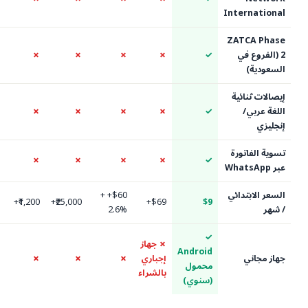
Inte
ZAT
في
✓
✗
✗
✗
✗
✗
ئية
/
✓
✗
✗
✗
✗
✓
تورة
✗
✗
✗
✗
✗
✓
تدائي
$60+ +
AED 199+
₹1,200+
₹25,000+
$69+
$9
2.6%
✓
✗ جهاز
Android
إجباري
✗
✗
✗
✗
محمول
بالشراء
(سنوي)