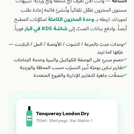
أنت الآن تعرف أيّ محطّة وأيّ وردية. تنبيهات
زون تفعّل تلقائياً وتُنشئ قائمة إعادة طلب
بطه بـ
وحدة المخزون الكاملة
لمكوّنات المطبخ
فع بيانات الصبّ إلى
شاشة KDS في البار
فورياً.
ّ بالجرعة / الشوت / الأونصة / المل / الباينت —
 تريد
ّ على الوصفة للكوكتيل والبيرة وخدمة الزجاجات
اين يوميّة تُبرز التسرّب حسب المحطّة والوردية
هزة للتقارير الإدارية والفروع المتعددة
Tanqueray London Dry
750ml · 30ml pegs · Bar Station 1
GIN