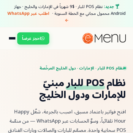
نظام POS للبار · $9 شهرياً في الإمارات والخليج · جهاز

اطلب عبر WhatsApp
←
احجز عرضاً
مبنيّ
POS للبار
للإمارات ودول ا
افتح فواتير باعتماد مسبق، اصبب بالجرعة، شغّل Happy
Hour تلقائياً، وسوِّ الحسابات عبر WhatsApp — من منصّة
POS سحابية واحدة. مصمّم للبارات والصالات وبارات ال